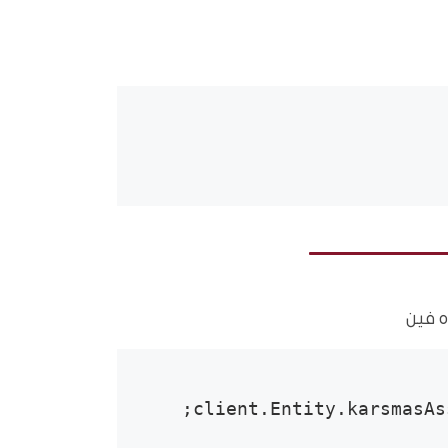
ه فين
client.Entity.karsmasAs