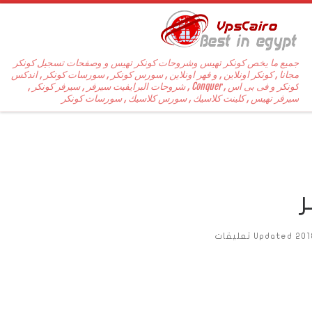
جميع ما يخص كونكر تهيس وشروحات كونكر تهيس و وصفحات تسجيل كونكر
مجانا , كونكر اونلاين , و قهر اونلاين , سورس كونكر , سورسات كونكر , اندكس
كونكر و فى بى اس , Conquer , شروحات البرايفيت سيرفر , سيرفر كونكر ,
سيرفر تهيس , كلينت كلاسيك , سورس كلاسيك , سورسات كونكر
Updated
201