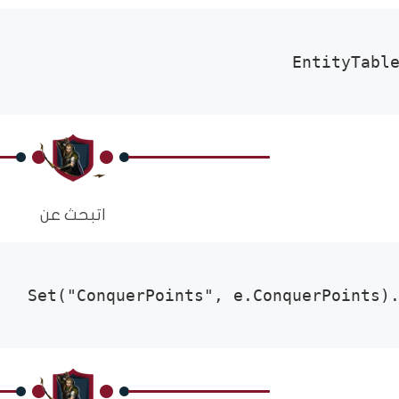
EntityTabl
اتبحث عن
.Set("ConquerPoints", e.ConquerPoi