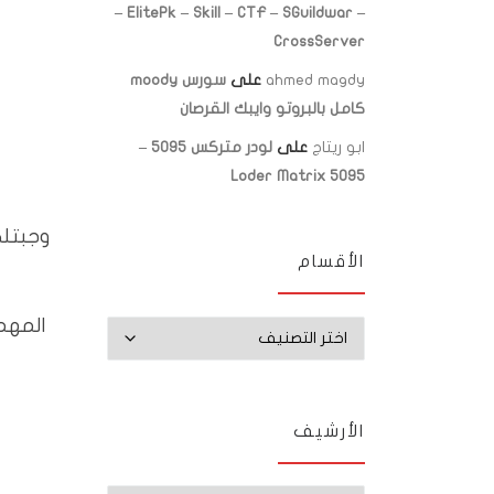
– ElitePk – Skill – CTF – SGuildwar –
CrossServer
ahmed magdy
على
سورس moody
كامل بالبروتو وايبك القرصان
ابو ريتاج
على
لودر متركس 5095 –
Loder Matrix 5095
وجبتلك
الأقسام
المهمه
الأقسام
الأرشيف