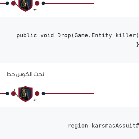
{  
تحت الكوس حط