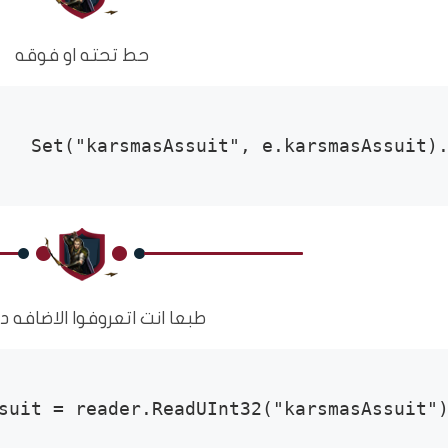
حط تحته او فوقه
.Set("karsmasAssuit", e.karsmasAss
طبعا انت اتعروفوا الاضافه د
suit = reader.ReadUInt32("karsmasAssuit");