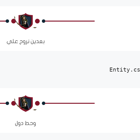
بعدين نروح علي
Entity.c
وحط دول