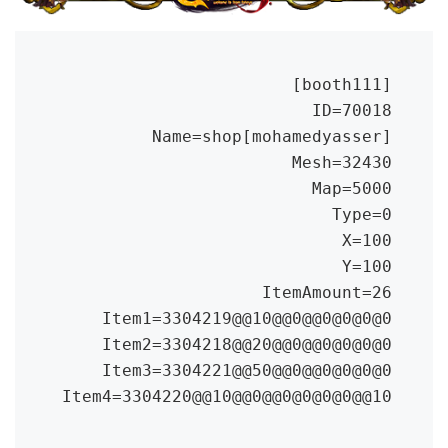
Item4=3304220@@10@@0@@0@0@0@0@@10