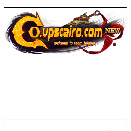
تيم تهيس – JDL JIDS – تيم تهييس – JDL JIDDS – TEAM TAHEYS
– سورسات كونكر – فى بى اس – VPS – اعلانات السيرفرات
الشخصية – اعلانات السيرفرات