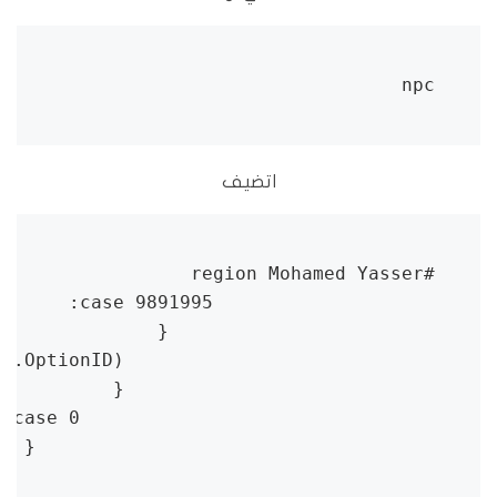
npc
اتضيف