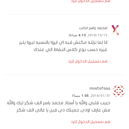
قم بتسجيل الدخول للرد
محمد ياسر
الكاتب
2018/10/15,
6:13 صباحًا
انا لما نزلته مكنش فيه اي ايروا بالنسبه ليروا بلير
غيره حسب نوع كلاس النقاط الي عندك
قم بتسجيل الدخول للرد
mostafaaa
2018/01/31,
1:05 مساءً
حبيب قلبي والله يا أستاذ محمد ياسر الف شكر ليك والله
مش عارف اودى جميلك دى فين يا غالى الف شكر
قم بتسجيل الدخول للرد