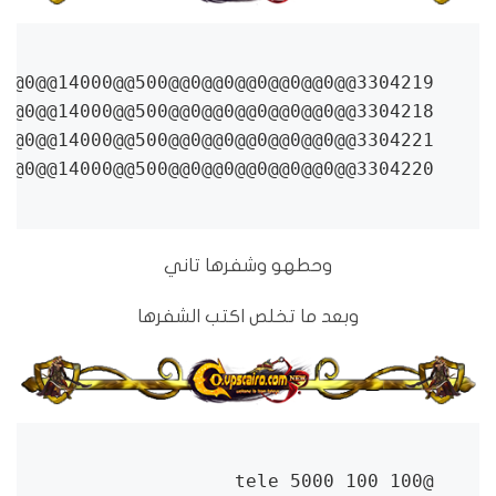
3304220@@Card[GoldCup]@@0@@0@@0@@0@@0@@0@@0@@0@@0@@0@@10000@@0@@0@@0@@0@@0@@0@@0@@0@@1@@1@@0@@0@@0@@0@@0@@0@@0@@0@@0@@1@@1000@@0@@0@@1@@1@@0@@0@@0@@0@@0@@0@@0@@0@@0@@10@@0@@0@@0@@0@@0@@QuestItem@@He~Is~Card~Change~ColdCup~BY~GM~MohamedYasser~Phone~01069491122.@@5@@0@@0@@0@@14000@@500@@0@@0@@0@@0@@0@@

وحطهو وشفرها تاني
وبعد ما تخلص اكتب الشفرها
@tele 5000 100 100