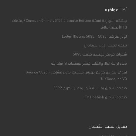
أخر المواضيع
جبتلكم النهاردة نسخة Conquer Online v6159 Ultimate Edition (بملفات
TQ الأصلية) ببلاش
لودر متركس 5095 – Loder Matrix 5095
نتيجه الصف الاول الاعدادي
شفرات كونكر تهييس كلينت 5095
دعاء لراحة البال والقلب قصير مستجاب ان شاء الله
اقوى سورس كونكر تهيس كلاسيك بدون مشاكل – Source 5095
WKConquer V3
صفحه تسجيل بمناسبة شهر رمضان الكريم 2022
صفحه تسجيل Mr.Hashish
تعديل الملف الشخصى