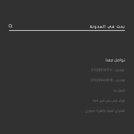
LIST
بحث فى المدونة
تواصل معنا
هاتف : 01126618170
هاتف : 01023940616
اتصل بنا
شراء فى بي اس
vps
اشتري لعبة جاهزة حصري