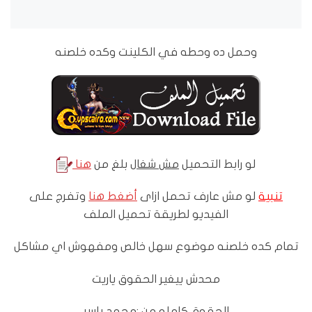
وحمل ده وحطه في الكلينت وكده خلصنه
لو رابط التحميل
مش شغال
بلغ من
هنا
تنبية
لو مش عارف تحمل ازاى
أضغط هنا
وتفرج على
الفيديو لطريقة تحميل الملف
تمام كده خلصنه موضوع سهل خالص ومفهوش اي مشاكل
محدش ييغير الحقوق ياريت
الحقوق كامله من :محمد ياسر