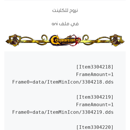
نروح للكلينت
في ملف ani