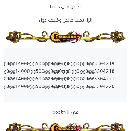
بعدين في items
انزل تحت خالص وضيف دول
3304220@@Card[GoldCup]@@0@@0@@0@@0@@0@@0@@0@@0@@0@@0@@10000@@0@@0@@0@@0@@0@@0@@0@@0@@1@@1@@0@@0@@0@@0@@0@@0@@0@@0@@0@@1@@1000@@0@@0@@1@@1@@0@@0@@0@@0@@0@@0@@0@@0@@0@@10@@0@@0@@0@@0@@0@@QuestItem@@He~Is~Card~Change~ColdCup~BY~GM~MohamedYasser~Phone~01069491122.@@5@@0@@0@@0@@14000@@500@@0@@0@@0@@0@@0@@

في الbooth