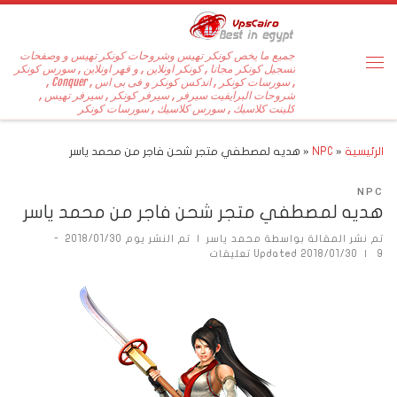
جميع ما يخص كونكر تهيس وشروحات كونكر تهيس و وصفحات
تسجيل كونكر مجانا , كونكر اونلاين , و قهر اونلاين , سورس كونكر
, سورسات كونكر , اندكس كونكر و فى بى اس , Conquer ,
شروحات البرايفيت سيرفر , سيرفر كونكر , سيرفر تهيس ,
كلينت كلاسيك , سورس كلاسيك , سورسات كونكر
الرئيسية
«
NPC
«
هديه لمصطفي متجر شحن فاجر من محمد ياسر
NPC
هديه لمصطفي متجر شحن فاجر من محمد ياسر
تم نشر المقالة بواسطة
محمد ياسر
|
تم النشر يوم
2018/01/30
-
9 تعليقات
|
2018/01/30
Updated