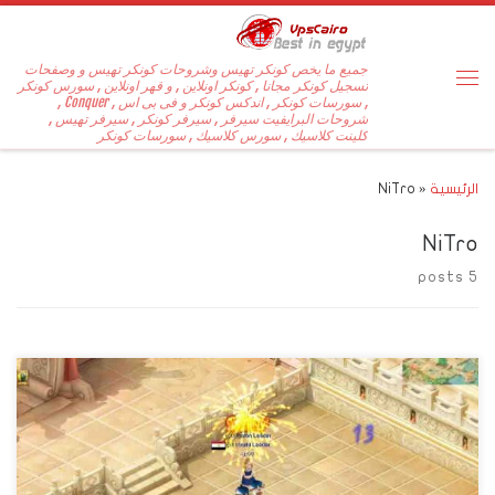
جميع ما يخص كونكر تهيس وشروحات كونكر تهيس و وصفحات
تسجيل كونكر مجانا , كونكر اونلاين , و قهر اونلاين , سورس كونكر
, سورسات كونكر , اندكس كونكر و فى بى اس , Conquer ,
شروحات البرايفيت سيرفر , سيرفر كونكر , سيرفر تهيس ,
كلينت كلاسيك , سورس كلاسيك , سورسات كونكر
الرئيسية
«
NiTro
NiTro
5 posts
2018-08-27 الطريقه دي طويله شويه بس هتقدر بعدها تضيف اي مابه
من اي باتش انت عايزو مش هجبلك باتش واقلك ضيفو ويمشيك شغلك الي