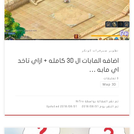
انت عاملو انا هوريك تضيف المابات دي من غير متضر شغلك
يعني
هنعدل علي ملفات الباتش والسورس ونضيف الخريطة صور للمابات:
اولا:
هنحمل 3 […]
تطوير سيرفرات كونكر
اضافه المابات ال 3D كامله + ازاي تاخد
اي مابه …
3 تعليقات
Map 3D
تم نشر المقالة بواسطة
NiTro
تم النشر يوم
2018/08/31
2018/08/31
Updated