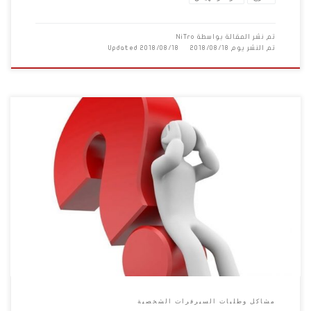
تم نشر المقالة بواسطة
NiTro
تم النشر يوم
2018/08/18
2018/08/18
Updated
اولا السلام عليكم انا عاوز عدل علي اتاك الشخصيه نفسها في سورس
هيما بس مش عارف الشخصيات بضرب بعضها ب 50 الف من غير الاسكلات
وفي واحد قلي اعدل علي GameState.cs ومفيش حاجه نافعه اي حد
يعرف يعدل عليها ياريت يساعدني
مشاكل وطلبات السيرفرات الشخصية