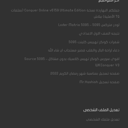
أخر المواضيع
جبتلكم النهاردة نسخة Conquer Online v6159 Ultimate Edition (بملفات
TQ الأصلية) ببلاش
لودر متركس 5095 – Loder Matrix 5095
نتيجه الصف الاول الاعدادي
شفرات كونكر تهييس كلينت 5095
دعاء لراحة البال والقلب قصير مستجاب ان شاء الله
اقوى سورس كونكر تهيس كلاسيك بدون مشاكل – Source 5095
WKConquer V3
صفحه تسجيل بمناسبة شهر رمضان الكريم 2022
صفحه تسجيل Mr.Hashish
تعديل الملف الشخصى
تعديل ملفك الشخصى