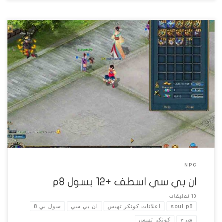
الان بي سي عباره عن ان بي سي اسطف عادي بي بيجبهالك بسول p8
وهتلاقي شرح اضافة صولات 8 لسيرفيرك من محمد ياسر الن بي سي مش
كامل هو بيعتمد اعتماد كلي علي ان بي سي p7 الي موجود عندك يعني
لو عند ان بي سي بيدي اسطف +12 p7 […]
NPC
ان بي سي اسطف +12 بسول p8
13 تعليقات
soul p8
اعلانات كونكر تهيس
ان بي سي
سول بي 8
شرح
كونكر تهيس