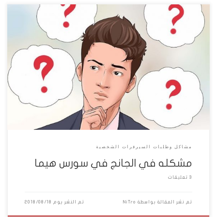
لو حد يعرف حل المشكله دي او معاه سستم الجانج كامل يجبهولي لما
بدوس علي الجانج بتطلعلي الرساله دي…!!
مشاكل وطلبات السيرفرات الشخصية
مشكله في الجانج في سورس هيما
3 تعليقات
تم نشر المقالة بواسطة
NiTro
تم النشر يوم
2018/08/18