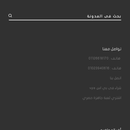
بحث فى المدونة
تواصل معنا
هاتف : 01126618170
هاتف : 01023940616
اتصل بنا
شراء فى بي اس
vps
اشتري لعبة جاهزة حصري