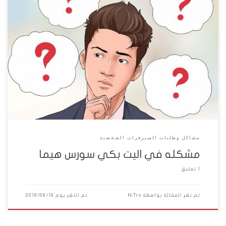
عندي مشكله في الاليت بكي في سورس هيما وهي اني لما بادخل
الاليت بكي مش بادخل مواجهات او استلم جوايز اوي اي حاجه بادخل اقف
بس
مشاكل وطلبات السيرفرات الشخصية
مشكله في اليت بكي سورس هيما
1 تعليق
تم نشر المقالة بواسطة
NiTro
تم النشر يوم
2018/08/19