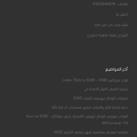
هاتف : 01023940616
اتصل بنا
شراء فى بي اس
vps
اشتري لعبة جاهزة حصري
أخر المواضيع
لودر متركس 5095 – Loder Matrix 5095
نتيجه الصف الاول الاعدادي
شفرات كونكر تهييس كلينت 5095
دعاء لراحة البال والقلب قصير مستجاب ان شاء الله
اقوى سورس كونكر تهيس كلاسيك بدون مشاكل – Source 5095
WKConquer V3
صفحه تسجيل بمناسبة شهر رمضان الكريم 2022