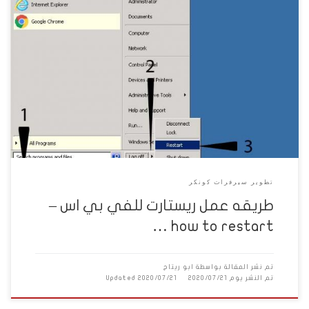
السلام عليكم ورحمه الله وبركاته بالرغم من ان الموضوع ابسط من البساطه
لكن فى ناس مش عارفه مش هرغي كتير المهم هدوس على استارت من
هنا فى المربع بتاع Comment – اكتب فيه اى حاجه ودوس اوكي
والموضوع انتهى مثال انتهى الدرس الصغير ده
تطوير سيرفرات كونكر
طريقه عمل ريستارت للفي بي اس –
how to restart …
تم نشر المقالة بواسطة
ابو ريتاج
تم النشر يوم
2020/07/21
2020/07/21
Updated