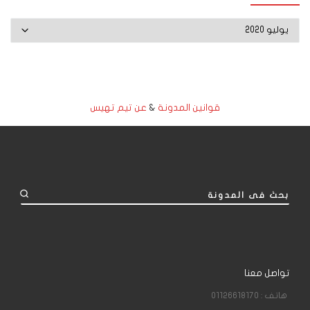
الأرشيف
قوانين المدونة
&
عن تيم تهيس
بحث فى المدونة
تواصل معنا
هاتف : 01126618170