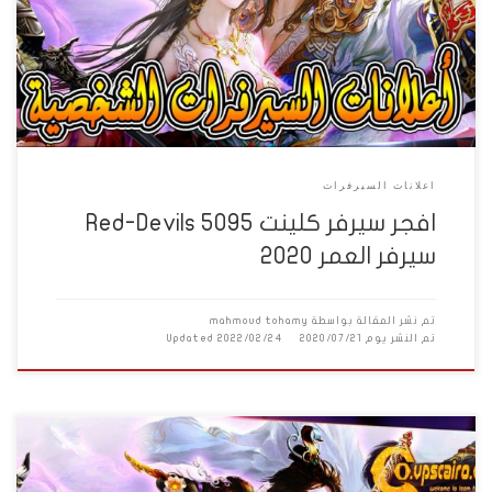
الشوب 4) كويستات وحروب بأفكار جديدة 5) نظام التوبات مختلف تماما
6) اشكال انبيسهات جديدة 7) اشكال مابات جديدة اجدد استايلات موجودة
عندنا […]
اعلانات السيرفرات
افجر سيرفر كلينت 5095 Red-Devils
سيرفر العمر 2020
تم نشر المقالة بواسطة
mahmoud tohamy
تم النشر يوم
2020/07/21
2022/02/24
Updated