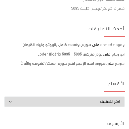
شفرات كونكر تهييس كلينت 5095
أحدث التعليقات
ahmed magdy
على
سورس moody كامل بالبروتو وايبك القرصان
ابو ريتاج
على
لودر متركس 5095 – Loder Matrix 5095
مبرمج
على
سورس لعبه الزعيم افجر سورس ممكن تشوفه والله :)
الأقسام
الأقسام
الأرشيف