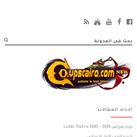
بحث فى المدونة
احدث المقالات
لودر متركس 5095 – Loder Matrix 5095
نتيجه الصف الاول الاعدادي