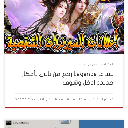
بدأ بسم الله السيرفر مفتوح بتاريخ 2020 – 7 – 11 السيرفر اخر اصدار من 2
دي يعني اكل الايبك شغال وشخصية الويند شغاله فكسد ان شاء الله
≕≕≕≕≕≕≕≕≕≕≕≕≕≕≕≕≕≕≕≕≕≕≕≕≕≕≕≕≕≕≕
≕≕≕≕≕≕≕≕≕≕ السيرفر 5 كنج و 15 برنس والباقي دوك
≕≕≕≕≕≕≕≕≕≕≕≕≕≕≕≕≕ الدروب 300 سي بي اس للمتعه
مع العلم انه كده متوسط مقارنة […]
اعلانات السيرفرات
سيرفر Legends رجع من تاني بأفكار
جديده ادخل وشوف
تم نشر المقالة بواسطة
Rashad Mahmoud
تم النشر يوم
2020/07/21