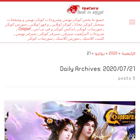
جميع ما يخص كونكر تهيس وشروحات كونكر تهيس و وصفحات
تسجيل كونكر مجانا , كونكر اونلاين , و قهر اونلاين , سورس كونكر
, سورسات كونكر , اندكس كونكر و فى بى اس , Conquer ,
شروحات البرايفيت سيرفر , سيرفر كونكر , سيرفر تهيس ,
كلينت كلاسيك , سورس كلاسيك , سورسات كونكر
الرئيسية
«
2020
«
يوليو
«
21
Daily Archives:
2020/07/21
3 posts
بسم الله الرحمن الرحيم 1) سيرفر اصدار : 5095 2) بتنزل جاهز وتاحد الاصتفة
3) الليف اللى بتنزل بية 137 وتقدر تعلية ل 140 عن طريق ايتماية فى