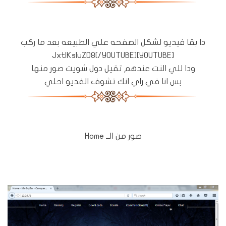
دا بقا فيديو لشكل الصفحه علي الطبيعه بعد ما ركب
[YOUTUBE]JxtIKsIuZD8[/YOUTUBE]
ودا للي النت عندهم تقيل دول شويت صور منها
بس انا في راي انك تشوف الفديو احلي
صور من الــ Home