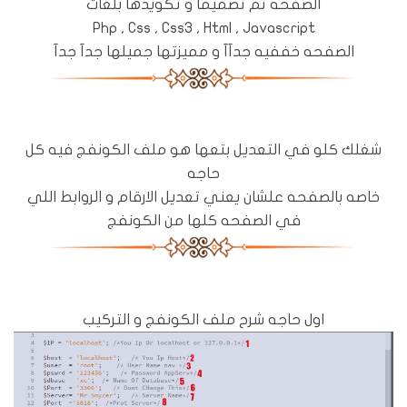
الصفحه تم تصميما و تكويدها بلغات
Php , Css , Css3 , Html , Javascript
الصفحه خففيه جدآآ و مميزتها جميلها جدآ جدآ
شغلك كلو في التعديل بتعها هو ملف الكونفج فيه كل
حاجه
خاصه بالصفحه علشان يعني تعديل الارقام و الروابط اللي
في الصفحه كلها من الكونفج
اول حاجه شرح ملف الكونفج و التركيب