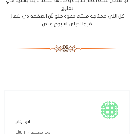
لو شخص عنده افكار جديده و عايزها تتنفذ ياريت يسبها في
تعليق
كل اللي محتاجه منكم دعوه حلو لأن الصفحه دي شغال
فيها اديلي اسبوع و نص
ابو ريتاج
وما توفيقى الا بالله