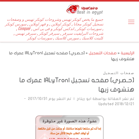
جميع ما يخص كونكر تهيس وشروحات كونكر تهيس و وصفحات
تسجيل كونكر مجانا , كونكر اونلاين , و قهر اونلاين , سورس كونكر
, سورسات كونكر , اندكس كونكر و فى بى اس , Conquer ,
شروحات البرايفيت سيرفر , سيرفر كونكر , سيرفر تهيس ,
كلينت كلاسيك , سورس كلاسيك , سورسات كونكر
الرئيسية
«
صفحات التسجيل
«
[حـصـري] صفحه تسجيل |ALyTron| عمرك ما
هتشوف زيها
صفحات التسجيل
[حـصـري] صفحه تسجيل |ALyTron| عمرك ما
هتشوف زيها
تم نشر المقالة بواسطة
ابو ريتاج
|
تم النشر يوم
2017/10/31
-
Updated
2018/12/21