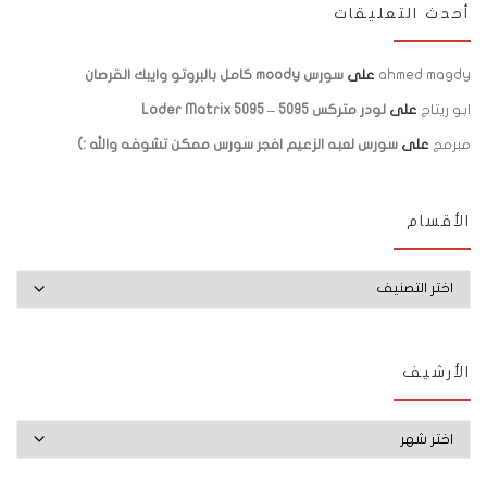
أحدث التعليقات
ahmed magdy
على
سورس moody كامل بالبروتو وايبك القرصان
ابو ريتاج
على
لودر متركس 5095 – Loder Matrix 5095
مبرمج
على
سورس لعبه الزعيم افجر سورس ممكن تشوفه والله :)
الأقسام
الأقسام
الأرشيف
الأرشيف