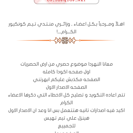
اهـلآ ومــرحبآ بـكـل اعضـاء , وزائــري منـتـدي تـيـم كونكيور
الكـــرام,,,!
معانا النهردا موضوع حصري من ارض الحصريات
اول صفحه اكودا كامله
الصفحه مكذبش عليكم ابهرتني
الصفحه الاصدار الاول
تتم اعاده التكويد و تصليح كل الاخطاء التي ذكرها الاعضاء
الكرام
اكيد فيه اصدارات تانيه هتتعمل بس انا وعد ان الاصدار الاول
هينزل علي تيم تهيس
للجمييع