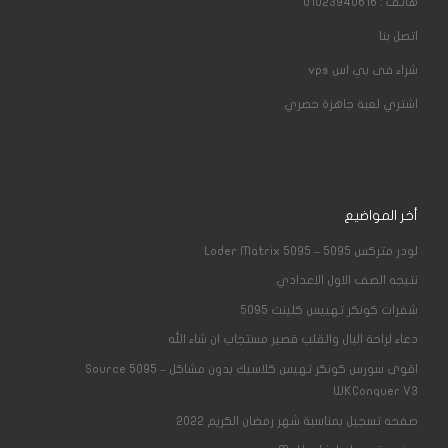
هاتف : 01023940616
اتصل بنا
شراء فى بي اس
vps
اشتري لعبة جاهزة حصري
أخر المواضيع
لودر متركس 5095 – Loder Matrix 5095
نتيجه الصف الاول الاعدادي
شفرات كونكر تهييس كلينت 5095
دعاء لراحة البال والقلب قصير مستجاب ان شاء الله
اقوى سورس كونكر تهيس كلاسيك بدون مشاكل – Source 5095
WKConquer V3
صفحه تسجيل بمناسبة شهر رمضان الكريم 2022