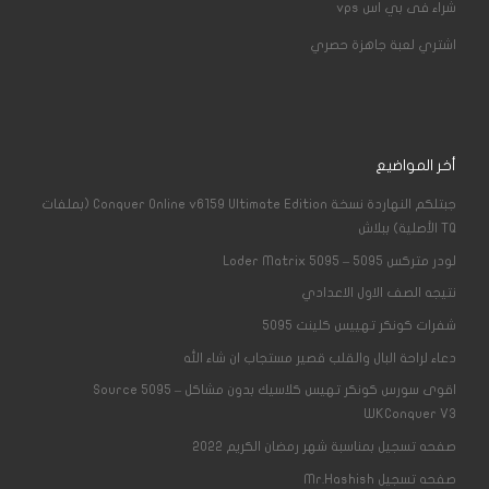
شراء فى بي اس
vps
اشتري لعبة جاهزة حصري
أخر المواضيع
جبتلكم النهاردة نسخة Conquer Online v6159 Ultimate Edition (بملفات
TQ الأصلية) ببلاش
لودر متركس 5095 – Loder Matrix 5095
نتيجه الصف الاول الاعدادي
شفرات كونكر تهييس كلينت 5095
دعاء لراحة البال والقلب قصير مستجاب ان شاء الله
اقوى سورس كونكر تهيس كلاسيك بدون مشاكل – Source 5095
WKConquer V3
صفحه تسجيل بمناسبة شهر رمضان الكريم 2022
صفحه تسجيل Mr.Hashish