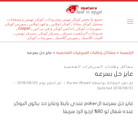
جميع ما يخص كونكر تهيس وشروحات كونكر تهيس و وصفحات
تسجيل كونكر مجانا , كونكر اونلاين , و قهر اونلاين , سورس كونكر
, سورسات كونكر , اندكس كونكر و فى بى اس , Conquer ,
شروحات البرايفيت سيرفر , سيرفر كونكر , سيرفر تهيس ,
كلينت كلاسيك , سورس كلاسيك , سورسات كونكر
الرئيسية
«
مشاكل وطلبات السيرفرات الشخصية
«
عايز حل بسرعه
مشاكل وطلبات السيرفرات الشخصية
عايز حل بسرعه
تم نشر المقالة بواسطة
Karem Ahmed
|
تم النشر يوم
2018/08/23
-
Updated
2018/08/31
عايز حل بسرعه الpoker عندي بايظ وعايز حد يكون البوكر
عنده شغال لو 80% ارجو الرد سريعا